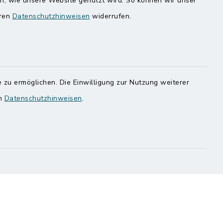
en, wie unsere Website genutzt wird. So können wir unser
Speicherkoog Meldorfer Koog
eren
Datenschutzhinweisen
widerrufen.
Nationalpark Wattenmeer
 zu ermöglichen. Die Einwilligung zur Nutzung weiterer
en
Datenschutzhinweisen
.
ung
Haben
egen,
n
 Sie uns
onnummer