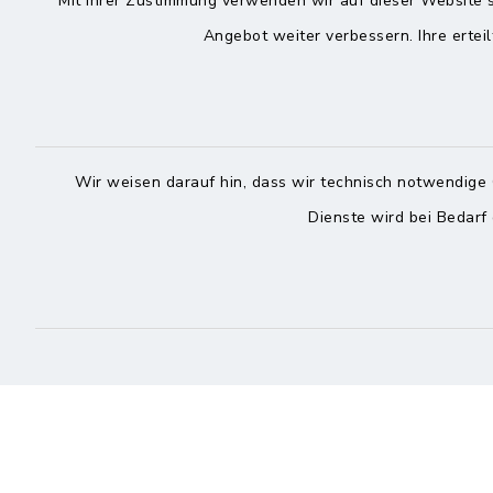
Mit Ihrer Zustimmung verwenden wir auf dieser Website s
Roggenst
Zingelstraße 2
Angebot weiter verbessern. Ihre erteil
25704 Me
25704 Meldorf
04832
04832 6065-301
04832
info@meldorf.de
info@
Wir weisen darauf hin, dass wir technisch notwendige 
facebook
instagram
Dienste wird bei Bedarf