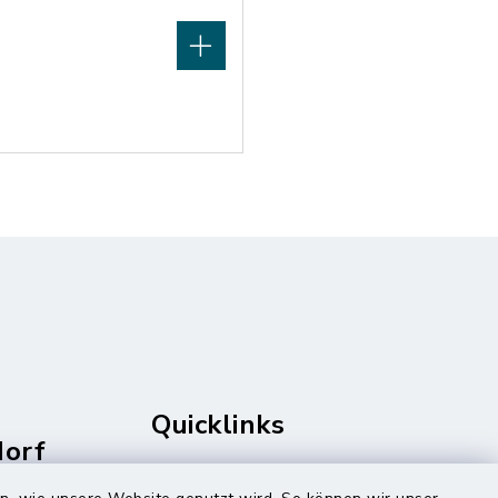
Quicklinks
dorf
rale
Amt Mitteldithmarschen