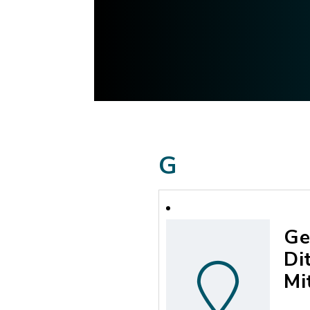
G
Ge
Di
Mi