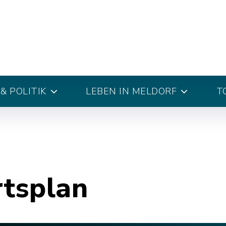
& POLITIK
LEBEN IN MELDORF
T
rtsplan