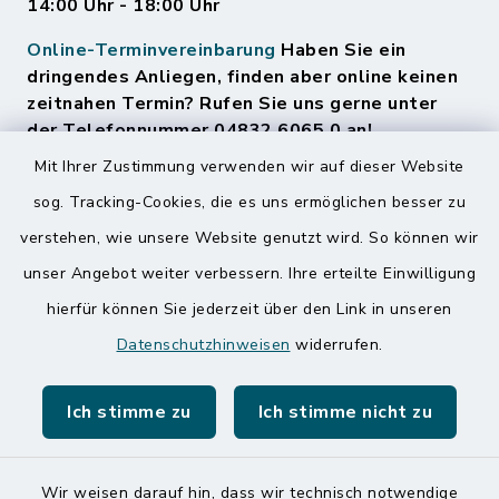
14:00 Uhr - 18:00 Uhr
Online-Terminvereinbarung
Haben Sie ein
dringendes Anliegen, finden aber online keinen
zeitnahen Termin? Rufen Sie uns gerne unter
der Telefonnummer 04832 6065 0 an!
Mit Ihrer Zustimmung verwenden wir auf dieser Website
sog. Tracking-Cookies, die es uns ermöglichen besser zu
Quicklinks
verstehen, wie unsere Website genutzt wird. So können wir
Amt Mitteldithmarschen
unser Angebot weiter verbessern. Ihre erteilte Einwilligung
hierfür können Sie jederzeit über den Link in unseren
Speicherkoog Meldorfer Koog
Datenschutzhinweisen
widerrufen.
Nationalpark Wattenmeer
Ich stimme zu
Ich stimme nicht zu
Wir weisen darauf hin, dass wir technisch notwendige