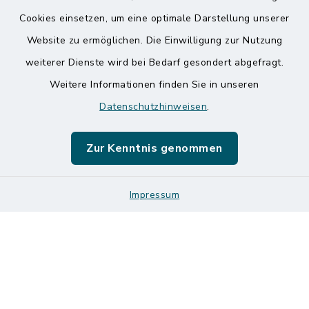
Kontakt
Cookies einsetzen, um eine optimale Darstellung unserer
Website zu ermöglichen. Die Einwilligung zur Nutzung
Barrierefreiheit
weiterer Dienste wird bei Bedarf gesondert abgefragt.
Weitere Informationen finden Sie in unseren
Datenschutz
Datenschutzhinweisen
.
Impressum
Zur Kenntnis genommen
Sitemap
Logos und Designmanual
Impressum
Cookie-Einstellungen