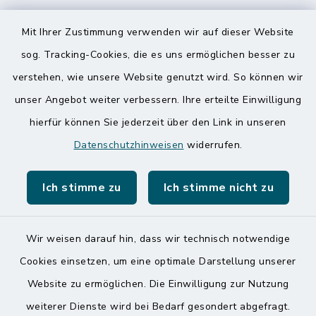
Speicherkoog Meldorfer Koog
Mit Ihrer Zustimmung verwenden wir auf dieser Website
Nationalpark Wattenmeer
sog. Tracking-Cookies, die es uns ermöglichen besser zu
verstehen, wie unsere Website genutzt wird. So können wir
unser Angebot weiter verbessern. Ihre erteilte Einwilligung
hierfür können Sie jederzeit über den Link in unseren
Datenschutzhinweisen
widerrufen.
Kontakt
Ich stimme zu
Ich stimme nicht zu
Barrierefreiheit
Datenschutz
Wir weisen darauf hin, dass wir technisch notwendige
Cookies einsetzen, um eine optimale Darstellung unserer
Impressum
Website zu ermöglichen. Die Einwilligung zur Nutzung
Sitemap
weiterer Dienste wird bei Bedarf gesondert abgefragt.