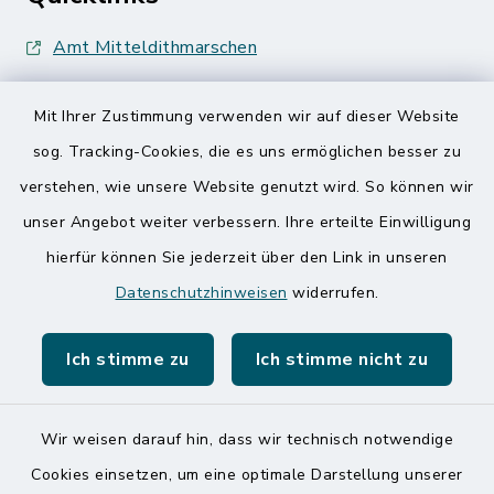
Amt Mitteldithmarschen
Speicherkoog Meldorfer Koog
Mit Ihrer Zustimmung verwenden wir auf dieser Website
Nationalpark Wattenmeer
sog. Tracking-Cookies, die es uns ermöglichen besser zu
verstehen, wie unsere Website genutzt wird. So können wir
unser Angebot weiter verbessern. Ihre erteilte Einwilligung
hierfür können Sie jederzeit über den Link in unseren
Datenschutzhinweisen
widerrufen.
Kontakt
Ich stimme zu
Ich stimme nicht zu
Barrierefreiheit
Datenschutz
Wir weisen darauf hin, dass wir technisch notwendige
Cookies einsetzen, um eine optimale Darstellung unserer
Impressum