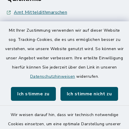
Amt Mitteldithmarschen
Speicherkoog Meldorfer Koog
Mit Ihrer Zustimmung verwenden wir auf dieser Website
Nationalpark Wattenmeer
sog. Tracking-Cookies, die es uns ermöglichen besser zu
verstehen, wie unsere Website genutzt wird. So können wir
unser Angebot weiter verbessern. Ihre erteilte Einwilligung
hierfür können Sie jederzeit über den Link in unseren
Datenschutzhinweisen
widerrufen.
Kontakt
Ich stimme zu
Ich stimme nicht zu
Barrierefreiheit
Datenschutz
Wir weisen darauf hin, dass wir technisch notwendige
Cookies einsetzen, um eine optimale Darstellung unserer
Impressum