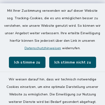
Speicherkoog Meldorfer Koog
Mit Ihrer Zustimmung verwenden wir auf dieser Website
Nationalpark Wattenmeer
sog. Tracking-Cookies, die es uns ermöglichen besser zu
verstehen, wie unsere Website genutzt wird. So können wir
unser Angebot weiter verbessern. Ihre erteilte Einwilligung
hierfür können Sie jederzeit über den Link in unseren
Datenschutzhinweisen
widerrufen.
Kontakt
Ich stimme zu
Ich stimme nicht zu
Barrierefreiheit
Datenschutz
Wir weisen darauf hin, dass wir technisch notwendige
Cookies einsetzen, um eine optimale Darstellung unserer
Impressum
Website zu ermöglichen. Die Einwilligung zur Nutzung
Sitemap
weiterer Dienste wird bei Bedarf gesondert abgefragt.