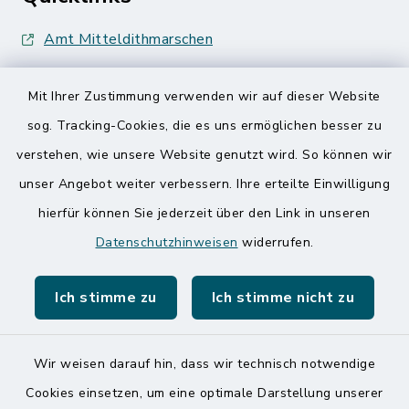
Amt Mitteldithmarschen
Speicherkoog Meldorfer Koog
Mit Ihrer Zustimmung verwenden wir auf dieser Website
Nationalpark Wattenmeer
sog. Tracking-Cookies, die es uns ermöglichen besser zu
verstehen, wie unsere Website genutzt wird. So können wir
unser Angebot weiter verbessern. Ihre erteilte Einwilligung
hierfür können Sie jederzeit über den Link in unseren
Datenschutzhinweisen
widerrufen.
Kontakt
Ich stimme zu
Ich stimme nicht zu
Barrierefreiheit
Datenschutz
Wir weisen darauf hin, dass wir technisch notwendige
Cookies einsetzen, um eine optimale Darstellung unserer
Impressum