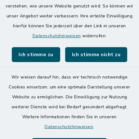
verstehen, wie unsere Website genutzt wird. So können wir
Amt Mitteldithmarschen
unser Angebot weiter verbessern. Ihre erteilte Einwilligung
hierfür können Sie jederzeit über den Link in unseren
Speicherkoog Meldorfer Koog
Datenschutzhinweisen
widerrufen.
Nationalpark Wattenmeer
Ich stimme zu
Ich stimme nicht zu
Wir weisen darauf hin, dass wir technisch notwendige
Kontakt
Cookies einsetzen, um eine optimale Darstellung unserer
Website zu ermöglichen. Die Einwilligung zur Nutzung
Barrierefreiheit
weiterer Dienste wird bei Bedarf gesondert abgefragt.
Weitere Informationen finden Sie in unseren
Datenschutz
Datenschutzhinweisen
.
Impressum