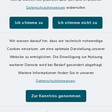
Speicherkoog Meldorfer Koog
Datenschutzhinweisen
widerrufen.
Nationalpark Wattenmeer
Ich stimme zu
Ich stimme nicht zu
Wir weisen darauf hin, dass wir technisch notwendige
Kontakt
Cookies einsetzen, um eine optimale Darstellung unserer
Website zu ermöglichen. Die Einwilligung zur Nutzung
Barrierefreiheit
weiterer Dienste wird bei Bedarf gesondert abgefragt.
Weitere Informationen finden Sie in unseren
Datenschutz
Datenschutzhinweisen
.
Impressum
Zur Kenntnis genommen
Sitemap