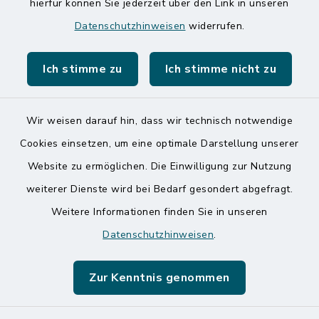
hierfür können Sie jederzeit über den Link in unseren
Speicherkoog Meldorfer Koog
Datenschutzhinweisen
widerrufen.
Nationalpark Wattenmeer
Ich stimme zu
Ich stimme nicht zu
Wir weisen darauf hin, dass wir technisch notwendige
Kontakt
Cookies einsetzen, um eine optimale Darstellung unserer
Website zu ermöglichen. Die Einwilligung zur Nutzung
Barrierefreiheit
weiterer Dienste wird bei Bedarf gesondert abgefragt.
Weitere Informationen finden Sie in unseren
Datenschutz
Datenschutzhinweisen
.
Impressum
Zur Kenntnis genommen
Sitemap