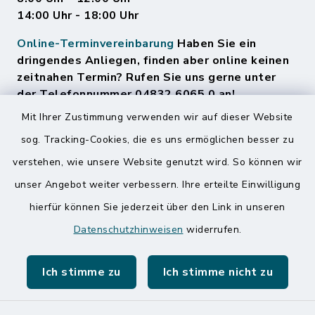
14:00 Uhr - 18:00 Uhr
Online-Terminvereinbarung
Haben Sie ein
dringendes Anliegen, finden aber online keinen
zeitnahen Termin? Rufen Sie uns gerne unter
der Telefonnummer 04832 6065 0 an!
Mit Ihrer Zustimmung verwenden wir auf dieser Website
sog. Tracking-Cookies, die es uns ermöglichen besser zu
Quicklinks
verstehen, wie unsere Website genutzt wird. So können wir
Amt Mitteldithmarschen
unser Angebot weiter verbessern. Ihre erteilte Einwilligung
hierfür können Sie jederzeit über den Link in unseren
Speicherkoog Meldorfer Koog
Datenschutzhinweisen
widerrufen.
Nationalpark Wattenmeer
Ich stimme zu
Ich stimme nicht zu