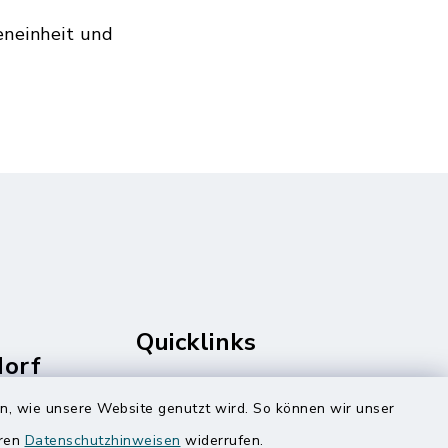
eneinheit und
Quicklinks
dorf
rale
Amt Mitteldithmarschen
en, wie unsere Website genutzt wird. So können wir unser
Speicherkoog Meldorfer Koog
eren
Datenschutzhinweisen
widerrufen.