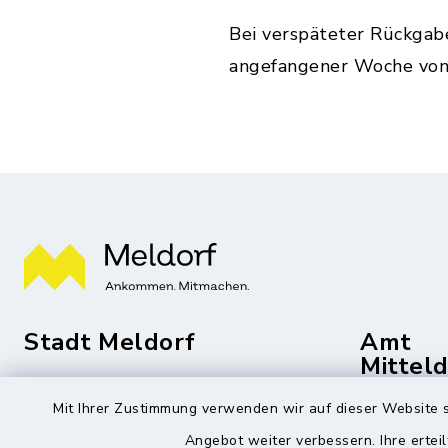
Bei verspäteter Rückgab
angefangener Woche von
Stadt Meldorf
Amt
Mittel
Die Bürgermeisterin
Mit Ihrer Zustimmung verwenden wir auf dieser Website s
Roggenst
Zingelstraße 2
Angebot weiter verbessern. Ihre erteil
25704 Me