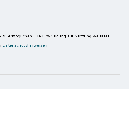
Nationalpark Wattenmeer
 zu ermöglichen. Die Einwilligung zur Nutzung weiterer
en
Datenschutzhinweisen
.
ung
Haben
egen,
n
 Sie uns
onnummer
al
Cookie-Einstellungen