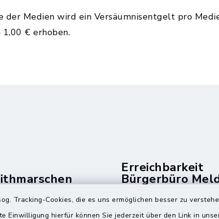
e der Medien wird ein Versäumnisentgelt pro Medi
 1,00 € erhoben.
Erreichbarkeit
dithmarschen
Bürgerbüro Mel
und Telefonzent
og. Tracking-Cookies, die es uns ermöglichen besser zu versteh
raße 14
Montag und Freitag
te Einwilligung hierfür können Sie jederzeit über den Link in uns
ldorf