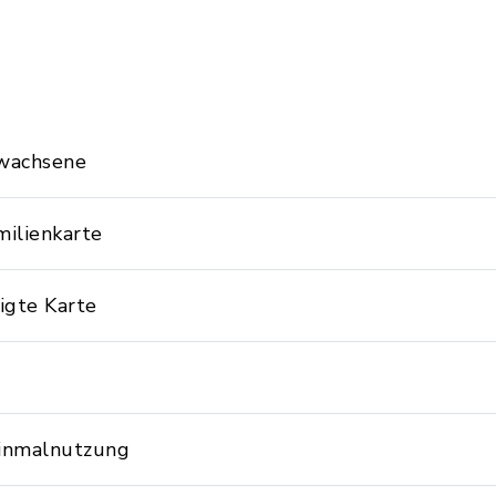
rwachsene
milienkarte
igte Karte
Einmalnutzung