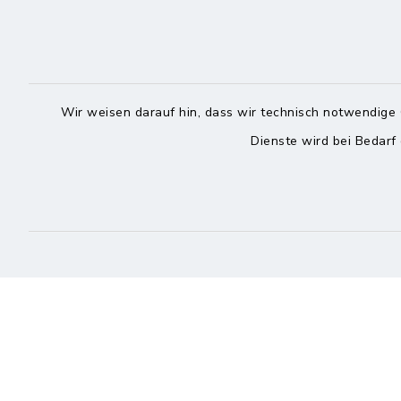
25704 Meldorf
04832
04832 6065-301
04832
info@meldorf.de
info@
Wir weisen darauf hin, dass wir technisch notwendige 
facebook
instagram
Dienste wird bei Bedarf
Kontakt
Barrierefreiheit
Datenschutz