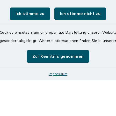
7:00 Uhr - 12:00 Uhr
 6065-0
Ich stimme zu
Ich stimme nicht zu
Dienstag und Donnerstag
 6065-215
8:00 Uhr - 12:00 Uhr
mitteldithmarschen.de
14:00 Uhr - 18:00 Uhr
Cookies einsetzen, um eine optimale Darstellung unserer Website
 gesondert abgefragt. Weitere Informationen finden Sie in unser
Online-Terminvereinbar
Sie ein dringendes Anli
finden aber online keine
Zur Kenntnis genommen
zeitnahen Termin? Rufen
gerne unter der Telef
04832 6065 0 an!
Impressum
Impressum
Sitemap
Logos und Designmanu