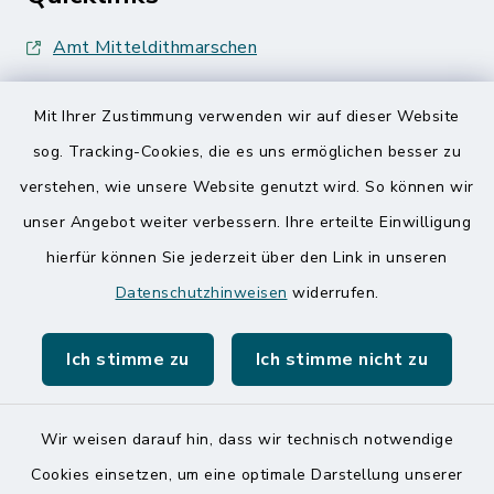
Amt Mitteldithmarschen
Speicherkoog Meldorfer Koog
Mit Ihrer Zustimmung verwenden wir auf dieser Website
Nationalpark Wattenmeer
sog. Tracking-Cookies, die es uns ermöglichen besser zu
verstehen, wie unsere Website genutzt wird. So können wir
unser Angebot weiter verbessern. Ihre erteilte Einwilligung
hierfür können Sie jederzeit über den Link in unseren
Datenschutzhinweisen
widerrufen.
Kontakt
Ich stimme zu
Ich stimme nicht zu
Barrierefreiheit
Datenschutz
Wir weisen darauf hin, dass wir technisch notwendige
Cookies einsetzen, um eine optimale Darstellung unserer
Impressum