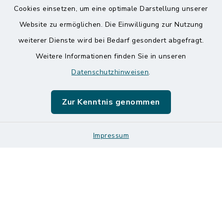
Kontakt
Cookies einsetzen, um eine optimale Darstellung unserer
Website zu ermöglichen. Die Einwilligung zur Nutzung
Barrierefreiheit
weiterer Dienste wird bei Bedarf gesondert abgefragt.
Weitere Informationen finden Sie in unseren
Datenschutz
Datenschutzhinweisen
.
Impressum
Zur Kenntnis genommen
Sitemap
Logos und Designmanual
Impressum
Cookie-Einstellungen