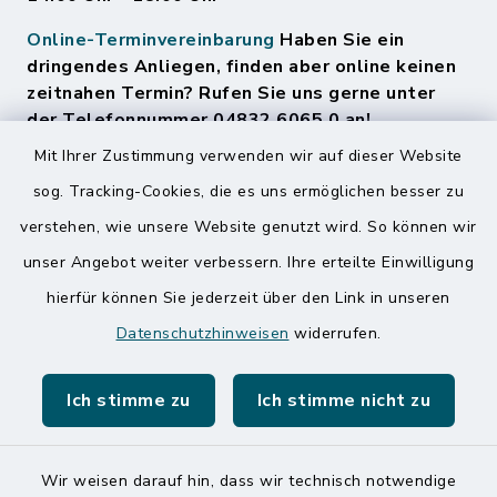
Online-Terminvereinbarung
Haben Sie ein
dringendes Anliegen, finden aber online keinen
zeitnahen Termin? Rufen Sie uns gerne unter
der Telefonnummer 04832 6065 0 an!
Mit Ihrer Zustimmung verwenden wir auf dieser Website
sog. Tracking-Cookies, die es uns ermöglichen besser zu
Quicklinks
verstehen, wie unsere Website genutzt wird. So können wir
Amt Mitteldithmarschen
unser Angebot weiter verbessern. Ihre erteilte Einwilligung
hierfür können Sie jederzeit über den Link in unseren
Speicherkoog Meldorfer Koog
Datenschutzhinweisen
widerrufen.
Nationalpark Wattenmeer
Ich stimme zu
Ich stimme nicht zu
Wir weisen darauf hin, dass wir technisch notwendige