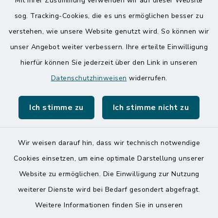
Mit Ihrer Zustimmung verwenden wir auf dieser Website
sog. Tracking-Cookies, die es uns ermöglichen besser zu
Quicklinks
verstehen, wie unsere Website genutzt wird. So können wir
Amt Mitteldithmarschen
unser Angebot weiter verbessern. Ihre erteilte Einwilligung
hierfür können Sie jederzeit über den Link in unseren
Speicherkoog Meldorfer Koog
Datenschutzhinweisen
widerrufen.
Nationalpark Wattenmeer
Ich stimme zu
Ich stimme nicht zu
Wir weisen darauf hin, dass wir technisch notwendige
Kontakt
Cookies einsetzen, um eine optimale Darstellung unserer
Website zu ermöglichen. Die Einwilligung zur Nutzung
Barrierefreiheit
weiterer Dienste wird bei Bedarf gesondert abgefragt.
Weitere Informationen finden Sie in unseren
Datenschutz