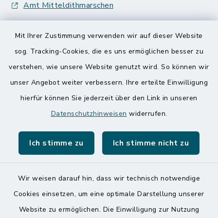
Amt Mitteldithmarschen
Speicherkoog Meldorfer Koog
Mit Ihrer Zustimmung verwenden wir auf dieser Website
Nationalpark Wattenmeer
sog. Tracking-Cookies, die es uns ermöglichen besser zu
verstehen, wie unsere Website genutzt wird. So können wir
unser Angebot weiter verbessern. Ihre erteilte Einwilligung
hierfür können Sie jederzeit über den Link in unseren
Datenschutzhinweisen
widerrufen.
Kontakt
Ich stimme zu
Ich stimme nicht zu
Barrierefreiheit
Datenschutz
Wir weisen darauf hin, dass wir technisch notwendige
Cookies einsetzen, um eine optimale Darstellung unserer
Impressum
Website zu ermöglichen. Die Einwilligung zur Nutzung