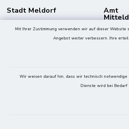
Stadt Meldorf
Amt
Mittel
Die Bürgermeisterin
Mit Ihrer Zustimmung verwenden wir auf dieser Website s
Roggenst
Zingelstraße 2
Angebot weiter verbessern. Ihre erteil
25704 Me
25704 Meldorf
04832
04832 6065-301
04832
info@meldorf.de
info@
Wir weisen darauf hin, dass wir technisch notwendige 
facebook
instagram
Dienste wird bei Bedarf