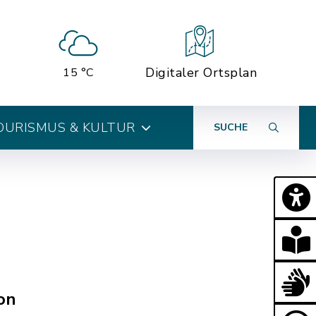
Digitaler Ortsplan
15 °C
OURISMUS & KULTUR
SUCHE
on