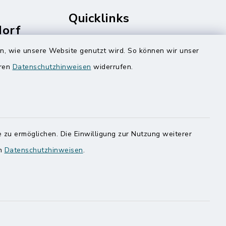
Quicklinks
dorf
rale
Amt Mitteldithmarschen
en, wie unsere Website genutzt wird. So können wir unser
Speicherkoog Meldorfer Koog
eren
Datenschutzhinweisen
widerrufen.
Nationalpark Wattenmeer
 zu ermöglichen. Die Einwilligung zur Nutzung weiterer
en
Datenschutzhinweisen
.
ung
Haben
egen,
n
 Sie uns
onnummer