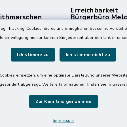
Erreichbarkeit
dithmarschen
Bürgerbüro Mel
und Telefonzent
og. Tracking-Cookies, die es uns ermöglichen besser zu versteh
raße 14
Montag und Freitag
te Einwilligung hierfür können Sie jederzeit über den Link in uns
ldorf
7:00 Uhr - 12:00 Uhr
 6065-0
Ich stimme zu
Ich stimme nicht zu
Dienstag und Donnerstag
 6065-215
8:00 Uhr - 12:00 Uhr
mitteldithmarschen.de
Cookies einsetzen, um eine optimale Darstellung unserer Website
14:00 Uhr - 18:00 Uhr
 gesondert abgefragt. Weitere Informationen finden Sie in unser
Online-Terminvereinbar
Sie ein dringendes Anli
finden aber online keine
Zur Kenntnis genommen
zeitnahen Termin? Rufen
gerne unter der Telef
Impressum
04832 6065 0 an!