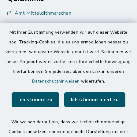
Amt Mitteldithmarschen
Speicherkoog Meldorfer Koog
Mit Ihrer Zustimmung verwenden wir auf dieser Website
Nationalpark Wattenmeer
sog. Tracking-Cookies, die es uns ermöglichen besser zu
verstehen, wie unsere Website genutzt wird. So können wir
unser Angebot weiter verbessern. Ihre erteilte Einwilligung
hierfür können Sie jederzeit über den Link in unseren
Datenschutzhinweisen
widerrufen.
Kontakt
Ich stimme zu
Ich stimme nicht zu
Barrierefreiheit
Datenschutz
Wir weisen darauf hin, dass wir technisch notwendige
Cookies einsetzen, um eine optimale Darstellung unserer
Impressum