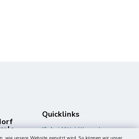
igröße: 3,56 MB)
Quicklinks
dorf
rale
Amt Mitteldithmarschen
en, wie unsere Website genutzt wird. So können wir unser