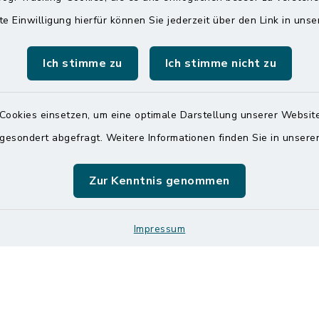
Montag und Freitag
ldorf
te Einwilligung hierfür können Sie jederzeit über den Link in uns
7:00 Uhr - 12:00 Uhr
 6065-0
Ich stimme zu
Ich stimme nicht zu
Dienstag und Donnerstag
 6065-215
8:00 Uhr - 12:00 Uhr
mitteldithmarschen.de
14:00 Uhr - 18:00 Uhr
Cookies einsetzen, um eine optimale Darstellung unserer Website
Online-Terminvereinbar
 gesondert abgefragt. Weitere Informationen finden Sie in unser
Sie ein dringendes Anli
finden aber online keine
Zur Kenntnis genommen
zeitnahen Termin? Rufen
gerne unter der Telef
04832 6065 0 an!
Impressum