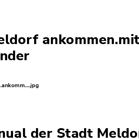
ldorf.ankommen.mitmachen_-_untereinander.jpg, D
eldorf ankommen.mi
nder
ankomm....jpg
und_Meldorf.ankommen.mitmachen_nebeneinander.j
ual der Stadt Meldo