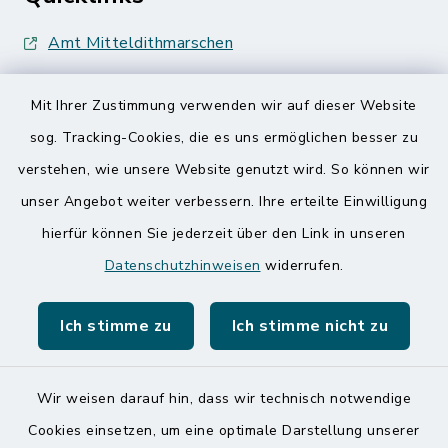
Amt Mitteldithmarschen
Speicherkoog Meldorfer Koog
Mit Ihrer Zustimmung verwenden wir auf dieser Website
Nationalpark Wattenmeer
sog. Tracking-Cookies, die es uns ermöglichen besser zu
verstehen, wie unsere Website genutzt wird. So können wir
unser Angebot weiter verbessern. Ihre erteilte Einwilligung
hierfür können Sie jederzeit über den Link in unseren
Datenschutzhinweisen
widerrufen.
Kontakt
Ich stimme zu
Ich stimme nicht zu
Barrierefreiheit
Datenschutz
Wir weisen darauf hin, dass wir technisch notwendige
Cookies einsetzen, um eine optimale Darstellung unserer
Impressum