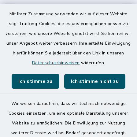
Speicherkoog Meldorfer Koog
Mit Ihrer Zustimmung verwenden wir auf dieser Website
Nationalpark Wattenmeer
sog. Tracking-Cookies, die es uns ermöglichen besser zu
verstehen, wie unsere Website genutzt wird. So können wir
unser Angebot weiter verbessern. Ihre erteilte Einwilligung
hierfür können Sie jederzeit über den Link in unseren
Datenschutzhinweisen
widerrufen.
Kontakt
Ich stimme zu
Ich stimme nicht zu
Barrierefreiheit
Datenschutz
Wir weisen darauf hin, dass wir technisch notwendige
Cookies einsetzen, um eine optimale Darstellung unserer
Impressum
Website zu ermöglichen. Die Einwilligung zur Nutzung
Sitemap
weiterer Dienste wird bei Bedarf gesondert abgefragt.