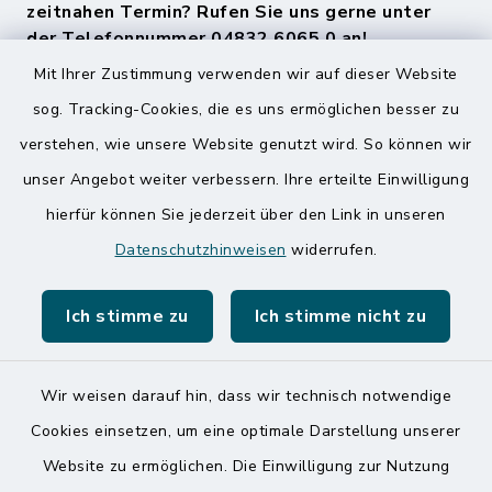
zeitnahen Termin? Rufen Sie uns gerne unter
der Telefonnummer 04832 6065 0 an!
Mit Ihrer Zustimmung verwenden wir auf dieser Website
sog. Tracking-Cookies, die es uns ermöglichen besser zu
Quicklinks
verstehen, wie unsere Website genutzt wird. So können wir
Amt Mitteldithmarschen
unser Angebot weiter verbessern. Ihre erteilte Einwilligung
hierfür können Sie jederzeit über den Link in unseren
Speicherkoog Meldorfer Koog
Datenschutzhinweisen
widerrufen.
Nationalpark Wattenmeer
Ich stimme zu
Ich stimme nicht zu
Wir weisen darauf hin, dass wir technisch notwendige
Kontakt
Cookies einsetzen, um eine optimale Darstellung unserer
Website zu ermöglichen. Die Einwilligung zur Nutzung
Barrierefreiheit