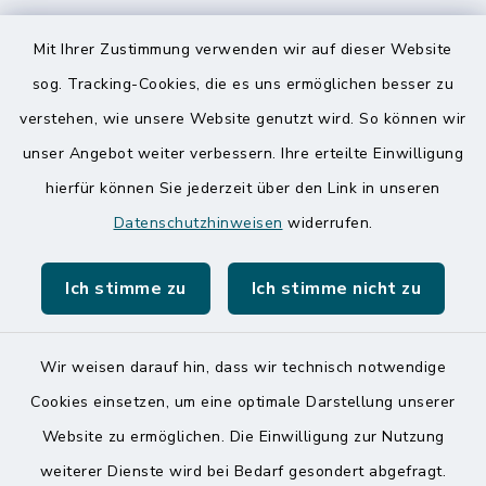
Speicherkoog Meldorfer Koog
Mit Ihrer Zustimmung verwenden wir auf dieser Website
Nationalpark Wattenmeer
sog. Tracking-Cookies, die es uns ermöglichen besser zu
verstehen, wie unsere Website genutzt wird. So können wir
unser Angebot weiter verbessern. Ihre erteilte Einwilligung
hierfür können Sie jederzeit über den Link in unseren
Datenschutzhinweisen
widerrufen.
Kontakt
Ich stimme zu
Ich stimme nicht zu
Barrierefreiheit
Datenschutz
Wir weisen darauf hin, dass wir technisch notwendige
Cookies einsetzen, um eine optimale Darstellung unserer
Impressum
Website zu ermöglichen. Die Einwilligung zur Nutzung
Sitemap
weiterer Dienste wird bei Bedarf gesondert abgefragt.