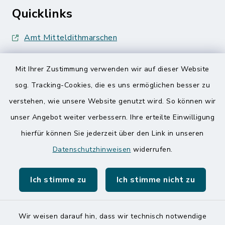
Quicklinks
Amt Mitteldithmarschen
Speicherkoog Meldorfer Koog
Mit Ihrer Zustimmung verwenden wir auf dieser Website
Nationalpark Wattenmeer
sog. Tracking-Cookies, die es uns ermöglichen besser zu
verstehen, wie unsere Website genutzt wird. So können wir
unser Angebot weiter verbessern. Ihre erteilte Einwilligung
hierfür können Sie jederzeit über den Link in unseren
Datenschutzhinweisen
widerrufen.
Kontakt
Ich stimme zu
Ich stimme nicht zu
Barrierefreiheit
Datenschutz
Wir weisen darauf hin, dass wir technisch notwendige