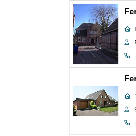
Fe
Fe