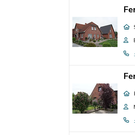
Fe
Fe