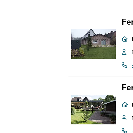
Fe
Fe