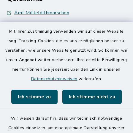
Amt Mitteldithmarschen
Speicherkoog Meldorfer Koog
Mit Ihrer Zustimmung verwenden wir auf dieser Website
Nationalpark Wattenmeer
sog. Tracking-Cookies, die es uns ermöglichen besser zu
verstehen, wie unsere Website genutzt wird. So können wir
unser Angebot weiter verbessern. Ihre erteilte Einwilligung
hierfür können Sie jederzeit über den Link in unseren
Datenschutzhinweisen
widerrufen.
Kontakt
Ich stimme zu
Ich stimme nicht zu
Barrierefreiheit
Datenschutz
Wir weisen darauf hin, dass wir technisch notwendige
Cookies einsetzen, um eine optimale Darstellung unserer
Impressum