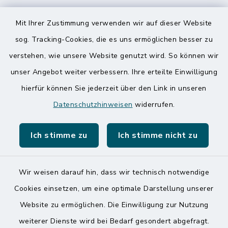
Speicherkoog Meldorfer Koog
Mit Ihrer Zustimmung verwenden wir auf dieser Website
Nationalpark Wattenmeer
sog. Tracking-Cookies, die es uns ermöglichen besser zu
verstehen, wie unsere Website genutzt wird. So können wir
unser Angebot weiter verbessern. Ihre erteilte Einwilligung
hierfür können Sie jederzeit über den Link in unseren
Datenschutzhinweisen
widerrufen.
Kontakt
Ich stimme zu
Ich stimme nicht zu
Barrierefreiheit
Datenschutz
Wir weisen darauf hin, dass wir technisch notwendige
Cookies einsetzen, um eine optimale Darstellung unserer
Impressum
Website zu ermöglichen. Die Einwilligung zur Nutzung
Sitemap
weiterer Dienste wird bei Bedarf gesondert abgefragt.