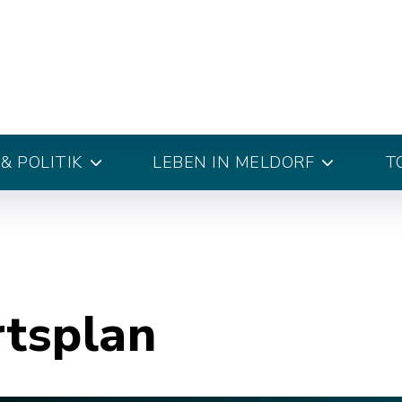
& POLITIK
LEBEN IN MELDORF
T
rtsplan