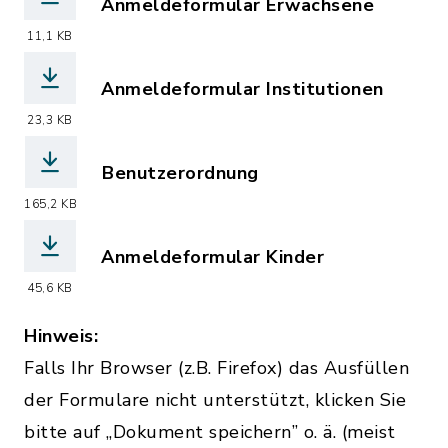
Anmeldeformular Erwachsene
(Dateiname: anmeldung_erwachsene_20
11,1 KB
Anmeldeformular Institutionen
(Dateiname: anmeldung_institutionen_
23,3 KB
Benutzerordnung
(Dateiname: benutzungs_entgeltordnun
165,2 KB
Anmeldeformular Kinder
(Dateiname: Anmeldung_Kinder_Buecher
45,6 KB
Hinweis:
Falls Ihr Browser (z.B. Firefox) das Ausfüllen
der Formulare nicht unterstützt, klicken Sie
bitte auf „Dokument speichern” o. ä. (meist