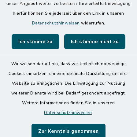
Amt Mitteldithmarschen
unser Angebot weiter verbessern. Ihre erteilte Einwilligung
hierfür können Sie jederzeit über den Link in unseren
Speicherkoog Meldorfer Koog
Datenschutzhinweisen
widerrufen.
Nationalpark Wattenmeer
Ich stimme zu
Ich stimme nicht zu
Wir weisen darauf hin, dass wir technisch notwendige
Kontakt
Cookies einsetzen, um eine optimale Darstellung unserer
Website zu ermöglichen. Die Einwilligung zur Nutzung
Barrierefreiheit
weiterer Dienste wird bei Bedarf gesondert abgefragt.
Weitere Informationen finden Sie in unseren
Datenschutz
Datenschutzhinweisen
.
Impressum
Zur Kenntnis genommen
Sitemap