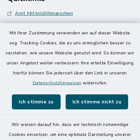
Amt Mitteldithmarschen
Speicherkoog Meldorfer Koog
Mit Ihrer Zustimmung verwenden wir auf dieser Website
Nationalpark Wattenmeer
sog. Tracking-Cookies, die es uns ermöglichen besser zu
verstehen, wie unsere Website genutzt wird. So können wir
unser Angebot weiter verbessern. Ihre erteilte Einwilligung
hierfür können Sie jederzeit über den Link in unseren
Datenschutzhinweisen
widerrufen.
Kontakt
Ich stimme zu
Ich stimme nicht zu
Barrierefreiheit
Datenschutz
Wir weisen darauf hin, dass wir technisch notwendige
Cookies einsetzen, um eine optimale Darstellung unserer
Impressum