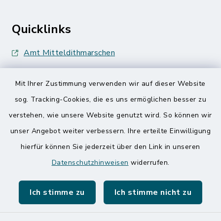
Quicklinks
Amt Mitteldithmarschen
Speicherkoog Meldorfer Koog
Mit Ihrer Zustimmung verwenden wir auf dieser Website
Nationalpark Wattenmeer
sog. Tracking-Cookies, die es uns ermöglichen besser zu
verstehen, wie unsere Website genutzt wird. So können wir
unser Angebot weiter verbessern. Ihre erteilte Einwilligung
hierfür können Sie jederzeit über den Link in unseren
Datenschutzhinweisen
widerrufen.
Kontakt
Ich stimme zu
Ich stimme nicht zu
Barrierefreiheit
Datenschutz