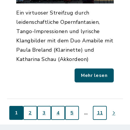
Ein virtuoser Streifzug durch
leidenschaftliche Opernfantasien,
Tango-Impressionen und lyrische
Klangbilder mit dem Duo Amabile mit
Paula Breland (Klarinette) und
Katharina Schau (Akkordeon)
Mehr lesen
1
2
3
4
5
…
11