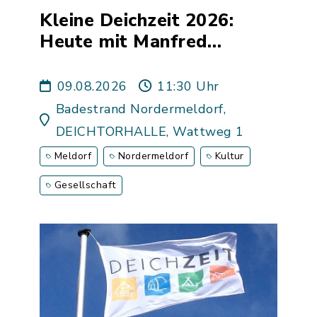
Kleine Deichzeit 2026:
Heute mit Manfred
Schlüter - Autor,
Illustrator und freier
09.08.2026
11:30 Uhr
Künstler
Badestrand Nordermeldorf,
DEICHTORHALLE, Wattweg 1
Meldorf
Nordermeldorf
Kultur
Gesellschaft