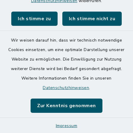
Datenschutzhinweisen
widerrufen.
Montag und Freitag
7:00 Uhr - 12:00 Uhr
Ich stimme zu
Ich stimme nicht zu
Dienstag und Donnerstag
8:00 Uhr - 12:00 Uhr
Wir weisen darauf hin, dass wir technisch notwendige
14:00 Uhr - 18:00 Uhr
Cookies einsetzen, um eine optimale Darstellung unserer
Online-Terminvereinbarung
Haben Sie ein
Website zu ermöglichen. Die Einwilligung zur Nutzung
dringendes Anliegen, finden aber online keinen
zeitnahen Termin? Rufen Sie uns gerne unter
weiterer Dienste wird bei Bedarf gesondert abgefragt.
der Telefonnummer 04832 6065 0 an!
Weitere Informationen finden Sie in unseren
Datenschutzhinweisen
.
Quicklinks
Zur Kenntnis genommen
Amt Mitteldithmarschen
Speicherkoog Meldorfer Koog
Impressum