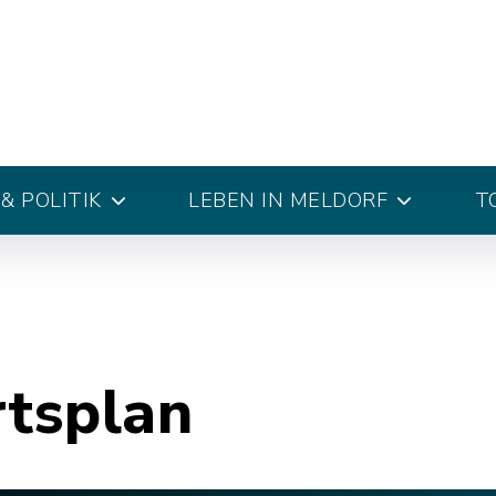
& POLITIK
LEBEN IN MELDORF
T
rtsplan