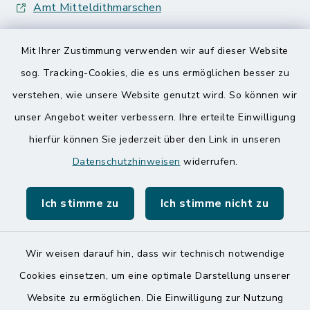
Amt Mitteldithmarschen
Speicherkoog Meldorfer Koog
Mit Ihrer Zustimmung verwenden wir auf dieser Website
Nationalpark Wattenmeer
sog. Tracking-Cookies, die es uns ermöglichen besser zu
verstehen, wie unsere Website genutzt wird. So können wir
unser Angebot weiter verbessern. Ihre erteilte Einwilligung
hierfür können Sie jederzeit über den Link in unseren
Datenschutzhinweisen
widerrufen.
Kontakt
Ich stimme zu
Ich stimme nicht zu
Barrierefreiheit
Datenschutz
Wir weisen darauf hin, dass wir technisch notwendige
Cookies einsetzen, um eine optimale Darstellung unserer
Impressum
Website zu ermöglichen. Die Einwilligung zur Nutzung