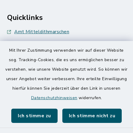
Quicklinks
Amt Mitteldithmarschen
Speicherkoog Meldorfer Koog
Mit Ihrer Zustimmung verwenden wir auf dieser Website
Nationalpark Wattenmeer
sog. Tracking-Cookies, die es uns ermöglichen besser zu
verstehen, wie unsere Website genutzt wird. So können wir
unser Angebot weiter verbessern. Ihre erteilte Einwilligung
hierfür können Sie jederzeit über den Link in unseren
Datenschutzhinweisen
widerrufen.
Kontakt
Ich stimme zu
Ich stimme nicht zu
Barrierefreiheit
Datenschutz