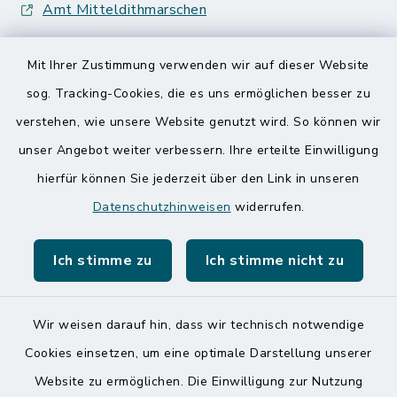
Amt Mitteldithmarschen
Speicherkoog Meldorfer Koog
Mit Ihrer Zustimmung verwenden wir auf dieser Website
Nationalpark Wattenmeer
sog. Tracking-Cookies, die es uns ermöglichen besser zu
verstehen, wie unsere Website genutzt wird. So können wir
unser Angebot weiter verbessern. Ihre erteilte Einwilligung
hierfür können Sie jederzeit über den Link in unseren
Datenschutzhinweisen
widerrufen.
Kontakt
Ich stimme zu
Ich stimme nicht zu
Barrierefreiheit
Datenschutz
Wir weisen darauf hin, dass wir technisch notwendige
Cookies einsetzen, um eine optimale Darstellung unserer
Impressum
Website zu ermöglichen. Die Einwilligung zur Nutzung