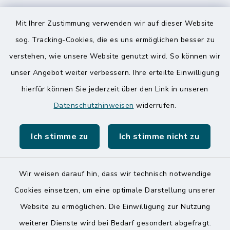
Speicherkoog Meldorfer Koog
Mit Ihrer Zustimmung verwenden wir auf dieser Website
Nationalpark Wattenmeer
sog. Tracking-Cookies, die es uns ermöglichen besser zu
verstehen, wie unsere Website genutzt wird. So können wir
unser Angebot weiter verbessern. Ihre erteilte Einwilligung
hierfür können Sie jederzeit über den Link in unseren
Datenschutzhinweisen
widerrufen.
Kontakt
Ich stimme zu
Ich stimme nicht zu
Barrierefreiheit
Datenschutz
Wir weisen darauf hin, dass wir technisch notwendige
Cookies einsetzen, um eine optimale Darstellung unserer
Impressum
Website zu ermöglichen. Die Einwilligung zur Nutzung
Sitemap
weiterer Dienste wird bei Bedarf gesondert abgefragt.