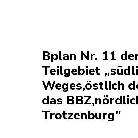
Bplan Nr. 11 de
Teilgebiet „süd
Weges,östlich de
das BBZ,nördlic
Trotzenburg"