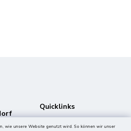
Quicklinks
dorf
rale
Amt Mitteldithmarschen
en, wie unsere Website genutzt wird. So können wir unser