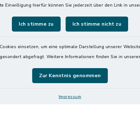
Montag und Freitag
te Einwilligung hierfür können Sie jederzeit über den Link in uns
ldorf
7:00 Uhr - 12:00 Uhr
 6065-0
Ich stimme zu
Ich stimme nicht zu
Dienstag und Donnerstag
 6065-215
8:00 Uhr - 12:00 Uhr
mitteldithmarschen.de
14:00 Uhr - 18:00 Uhr
Cookies einsetzen, um eine optimale Darstellung unserer Website
 gesondert abgefragt. Weitere Informationen finden Sie in unser
Online-Terminvereinbar
Sie ein dringendes Anli
finden aber online keine
Zur Kenntnis genommen
zeitnahen Termin? Rufen
gerne unter der Telef
04832 6065 0 an!
Impressum
Impressum
Sitemap
Logos und Designmanu