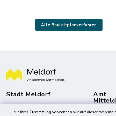
Alle Bauleitplanverfahren
Stadt Meldorf
Amt
Mittel
Die Bürgermeisterin
Mit Ihrer Zustimmung verwenden wir auf dieser Website s
Roggenst
Zingelstraße 2