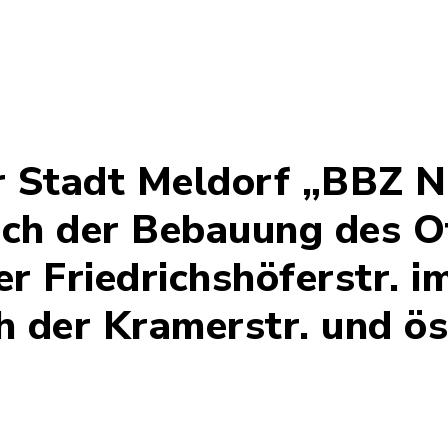
r Stadt Meldorf „BBZ N
lich der Bebauung des O
r Friedrichshöferstr. i
h der Kramerstr. und ös