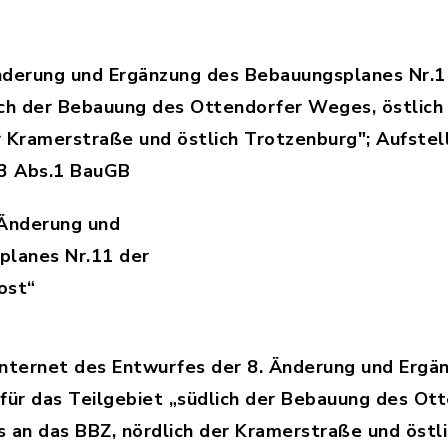
Änderung und Ergänzung des Bebauungsplanes Nr.
ich der Bebauung des Ottendorfer Weges, östlich 
r Kramerstraße und östlich Trotzenburg"; Aufstel
 3 Abs.1 BauGB
 Änderung und
planes Nr.11 der
ost“
92_Nr._82_Aufstellung_8._Änderung_und_Ergänzun
 Internet des Entwurfes der 8. Änderung und Erg
für das Teilgebiet „südlich der Bebauung des Ott
s an das BBZ, nördlich der Kramerstraße und östl