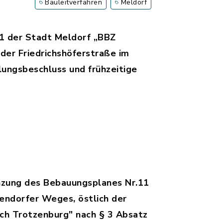
Bauleitverfahren
Meldorf
11 der Stadt Meldorf „BBZ
der Friedrichshöferstraße im
lungsbeschluss und frühzeitige
g_Bplan_Nr._11_Meldorf.pdf, Dateierweiterung:
änzung des Bebauungsplanes Nr.11
endorfer Weges, östlich der
ich Trotzenburg" nach § 3 Absatz