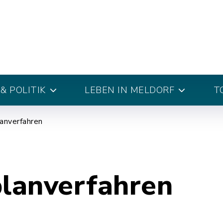
& POLITIK
LEBEN IN MELDORF
T
anverfahren
planverfahren