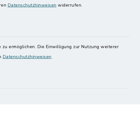
Speicherkoog Meldorfer Koog
eren
Datenschutzhinweisen
widerrufen.
Nationalpark Wattenmeer
 zu ermöglichen. Die Einwilligung zur Nutzung weiterer
en
Datenschutzhinweisen
.
ung
Haben
egen,
n
 Sie uns
onnummer
al
Cookie-Einstellungen