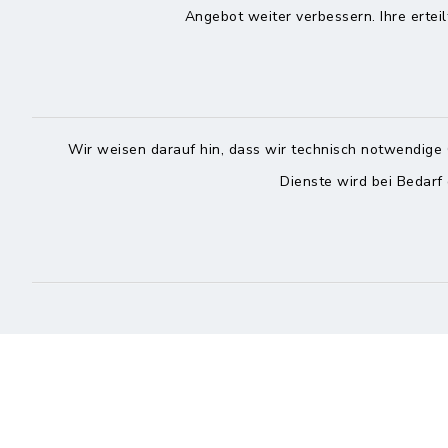
Angebot weiter verbessern. Ihre erteil
25704 Me
25704 Meldorf
04832
04832 6065-301
04832
info@meldorf.de
info@
Wir weisen darauf hin, dass wir technisch notwendige 
facebook
instagram
Dienste wird bei Bedarf
Kontakt
Barrierefreiheit
Datenschutz