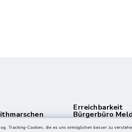
Erreichbarkeit
dithmarschen
Bürgerbüro Mel
und Telefonzent
og. Tracking-Cookies, die es uns ermöglichen besser zu versteh
raße 14