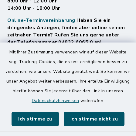
8:00 Uhr - 12:00 Uhr
14:00 Uhr - 18:00 Uhr
Online-Terminvereinbarung
Haben Sie ein
dringendes Anliegen, finden aber online keinen
zeitnahen Termin? Rufen Sie uns gerne unter
der Telefonnummer 04832 6065 0 an!
Mit Ihrer Zustimmung verwenden wir auf dieser Website
sog. Tracking-Cookies, die es uns ermöglichen besser zu
Quicklinks
verstehen, wie unsere Website genutzt wird. So können wir
Amt Mitteldithmarschen
unser Angebot weiter verbessern. Ihre erteilte Einwilligung
hierfür können Sie jederzeit über den Link in unseren
Speicherkoog Meldorfer Koog
Datenschutzhinweisen
widerrufen.
Nationalpark Wattenmeer
Ich stimme zu
Ich stimme nicht zu