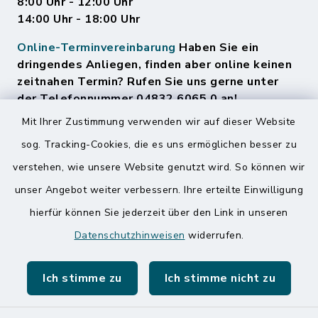
8:00 Uhr - 12:00 Uhr
14:00 Uhr - 18:00 Uhr
Online-Terminvereinbarung
Haben Sie ein
dringendes Anliegen, finden aber online keinen
zeitnahen Termin? Rufen Sie uns gerne unter
der Telefonnummer 04832 6065 0 an!
Mit Ihrer Zustimmung verwenden wir auf dieser Website
sog. Tracking-Cookies, die es uns ermöglichen besser zu
Quicklinks
verstehen, wie unsere Website genutzt wird. So können wir
Amt Mitteldithmarschen
unser Angebot weiter verbessern. Ihre erteilte Einwilligung
hierfür können Sie jederzeit über den Link in unseren
Speicherkoog Meldorfer Koog
Datenschutzhinweisen
widerrufen.
Nationalpark Wattenmeer
Ich stimme zu
Ich stimme nicht zu