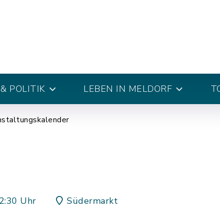
& POLITIK
LEBEN IN MELDORF
T
nstaltungskalender
2:30 Uhr
Südermarkt