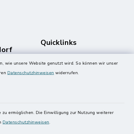
Quicklinks
dorf
rale
Amt Mitteldithmarschen
en, wie unsere Website genutzt wird. So können wir unser
Speicherkoog Meldorfer Koog
eren
Datenschutzhinweisen
widerrufen.
Nationalpark Wattenmeer
 zu ermöglichen. Die Einwilligung zur Nutzung weiterer
en
Datenschutzhinweisen
.
ung
Haben
egen,