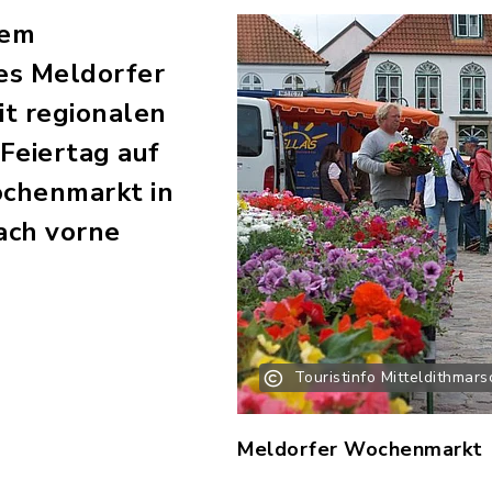
dem
es Meldorfer
t regionalen
 Feiertag auf
ochenmarkt in
ach vorne
Touristinfo Mitteldithmar
Meldorfer Wochenmarkt