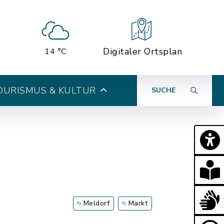
Digitaler Ortsplan
14 °C
OURISMUS & KULTUR
SUCHE
Meldorf
Markt