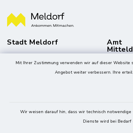
Stadt Meldorf
Amt
Mittel
Die Bürgermeisterin
Mit Ihrer Zustimmung verwenden wir auf dieser Website s
Roggenst
Zingelstraße 2
Angebot weiter verbessern. Ihre erteil
25704 Me
25704 Meldorf
04832
04832 6065-301
04832
info@meldorf.de
info@
Wir weisen darauf hin, dass wir technisch notwendige 
facebook
instagram
Dienste wird bei Bedarf