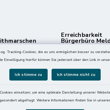
Erreichbarkeit
dithmarschen
Bürgerbüro Mel
und Telefonzent
og. Tracking-Cookies, die es uns ermöglichen besser zu versteh
raße 14
Montag und Freitag
te Einwilligung hierfür können Sie jederzeit über den Link in uns
ldorf
7:00 Uhr - 12:00 Uhr
 6065-0
Ich stimme zu
Ich stimme nicht zu
Dienstag und Donnerstag
 6065-215
8:00 Uhr - 12:00 Uhr
mitteldithmarschen.de
14:00 Uhr - 18:00 Uhr
Cookies einsetzen, um eine optimale Darstellung unserer Website
 gesondert abgefragt. Weitere Informationen finden Sie in unser
Online-Terminvereinbar
Sie ein dringendes Anli