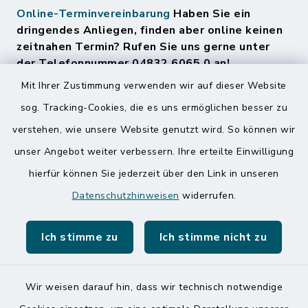
Online-Terminvereinbarung
Haben Sie ein
dringendes Anliegen, finden aber online keinen
zeitnahen Termin? Rufen Sie uns gerne unter
der Telefonnummer 04832 6065 0 an!
Mit Ihrer Zustimmung verwenden wir auf dieser Website
sog. Tracking-Cookies, die es uns ermöglichen besser zu
Quicklinks
verstehen, wie unsere Website genutzt wird. So können wir
Amt Mitteldithmarschen
unser Angebot weiter verbessern. Ihre erteilte Einwilligung
hierfür können Sie jederzeit über den Link in unseren
Speicherkoog Meldorfer Koog
Datenschutzhinweisen
widerrufen.
Nationalpark Wattenmeer
Ich stimme zu
Ich stimme nicht zu
Wir weisen darauf hin, dass wir technisch notwendige
Kontakt