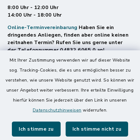
8:00 Uhr - 12:00 Uhr
14:00 Uhr - 18:00 Uhr
Online-Terminvereinbarung
Haben Sie ein
dringendes Anliegen, finden aber online keinen
zeitnahen Termin? Rufen Sie uns gerne unter
der Telefonnummer 04832 6065 0 an!
Mit Ihrer Zustimmung verwenden wir auf dieser Website
sog. Tracking-Cookies, die es uns ermöglichen besser zu
Quicklinks
verstehen, wie unsere Website genutzt wird. So können wir
Amt Mitteldithmarschen
unser Angebot weiter verbessern. Ihre erteilte Einwilligung
hierfür können Sie jederzeit über den Link in unseren
Speicherkoog Meldorfer Koog
Datenschutzhinweisen
widerrufen.
Nationalpark Wattenmeer
Ich stimme zu
Ich stimme nicht zu