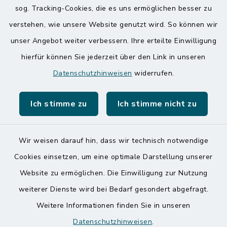
sog. Tracking-Cookies, die es uns ermöglichen besser zu
Quicklinks
verstehen, wie unsere Website genutzt wird. So können wir
Amt Mitteldithmarschen
unser Angebot weiter verbessern. Ihre erteilte Einwilligung
hierfür können Sie jederzeit über den Link in unseren
Speicherkoog Meldorfer Koog
Datenschutzhinweisen
widerrufen.
Nationalpark Wattenmeer
Ich stimme zu
Ich stimme nicht zu
Wir weisen darauf hin, dass wir technisch notwendige
Kontakt
Cookies einsetzen, um eine optimale Darstellung unserer
Website zu ermöglichen. Die Einwilligung zur Nutzung
Barrierefreiheit
weiterer Dienste wird bei Bedarf gesondert abgefragt.
Weitere Informationen finden Sie in unseren
Datenschutz
Datenschutzhinweisen
.