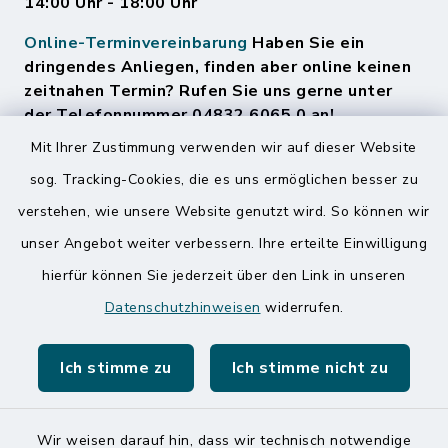
14:00 Uhr - 18:00 Uhr
Online-Terminvereinbarung
Haben Sie ein
dringendes Anliegen, finden aber online keinen
zeitnahen Termin? Rufen Sie uns gerne unter
der Telefonnummer 04832 6065 0 an!
Mit Ihrer Zustimmung verwenden wir auf dieser Website
sog. Tracking-Cookies, die es uns ermöglichen besser zu
Quicklinks
verstehen, wie unsere Website genutzt wird. So können wir
Amt Mitteldithmarschen
unser Angebot weiter verbessern. Ihre erteilte Einwilligung
hierfür können Sie jederzeit über den Link in unseren
Speicherkoog Meldorfer Koog
Datenschutzhinweisen
widerrufen.
Nationalpark Wattenmeer
Ich stimme zu
Ich stimme nicht zu
Wir weisen darauf hin, dass wir technisch notwendige