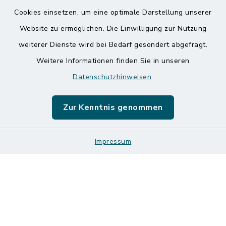
Kontakt
Cookies einsetzen, um eine optimale Darstellung unserer
Website zu ermöglichen. Die Einwilligung zur Nutzung
Barrierefreiheit
weiterer Dienste wird bei Bedarf gesondert abgefragt.
Weitere Informationen finden Sie in unseren
Datenschutz
Datenschutzhinweisen
.
Impressum
Zur Kenntnis genommen
Sitemap
Logos und Designmanual
Impressum
Cookie-Einstellungen