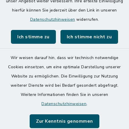
unser Angebot weiter verbessern. Ihre erteilte Einwilligung
hierfür können Sie jederzeit über den Link in unseren
Speicherkoog Meldorfer Koog
Datenschutzhinweisen
widerrufen.
Nationalpark Wattenmeer
Ich stimme zu
Ich stimme nicht zu
Wir weisen darauf hin, dass wir technisch notwendige
Kontakt
Cookies einsetzen, um eine optimale Darstellung unserer
Website zu ermöglichen. Die Einwilligung zur Nutzung
Barrierefreiheit
weiterer Dienste wird bei Bedarf gesondert abgefragt.
Weitere Informationen finden Sie in unseren
Datenschutz
Datenschutzhinweisen
.
Impressum
Zur Kenntnis genommen
Sitemap