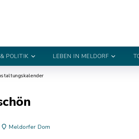
& POLITIK
LEBEN IN MELDORF
T
nstaltungskalender
schön
Meldorfer Dom