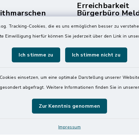
Erreichbarkeit
dithmarschen
Bürgerbüro Mel
und Telefonzent
og. Tracking-Cookies, die es uns ermöglichen besser zu versteh
raße 14
Montag und Freitag
te Einwilligung hierfür können Sie jederzeit über den Link in uns
ldorf
7:00 Uhr - 12:00 Uhr
 6065-0
Ich stimme zu
Ich stimme nicht zu
Dienstag und Donnerstag
 6065-215
8:00 Uhr - 12:00 Uhr
mitteldithmarschen.de
14:00 Uhr - 18:00 Uhr
Cookies einsetzen, um eine optimale Darstellung unserer Website
 gesondert abgefragt. Weitere Informationen finden Sie in unser
Online-Terminvereinbar
Sie ein dringendes Anli
finden aber online keine
Zur Kenntnis genommen
zeitnahen Termin? Rufen
gerne unter der Telef
04832 6065 0 an!
Impressum