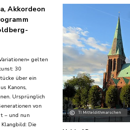
va, Akkordeon
Programm
oldberg-
ariationen« gelten
kunst: 30
stücke über ein
aus Kanons,
nen. Ursprünglich
Generationen von
TI Mitteldithmarschen
rt – und nun
 Klangbild: Die