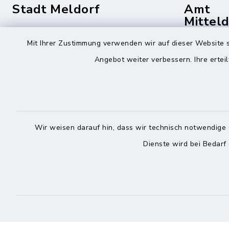
Stadt Meldorf
Amt
Mittel
Die Bürgermeisterin
Mit Ihrer Zustimmung verwenden wir auf dieser Website s
Roggenst
Zingelstraße 2
Angebot weiter verbessern. Ihre erteil
25704 Me
25704 Meldorf
04832
04832 6065-301
04832
info@meldorf.de
info@
Wir weisen darauf hin, dass wir technisch notwendige 
facebook
instagram
Dienste wird bei Bedarf