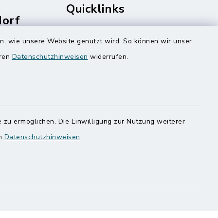
Quicklinks
dorf
rale
Amt Mitteldithmarschen
en, wie unsere Website genutzt wird. So können wir unser
Speicherkoog Meldorfer Koog
eren
Datenschutzhinweisen
widerrufen.
Nationalpark Wattenmeer
 zu ermöglichen. Die Einwilligung zur Nutzung weiterer
en
Datenschutzhinweisen
.
ung
Haben
egen,
n
 Sie uns
onnummer