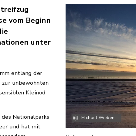
treifzug
ese vom Beginn
die
ationen unter
Damm entlang der
s zur unbewohnten
sensiblen Kleinod
 des Nationalparks
Michael Wieben
eer und hat mit