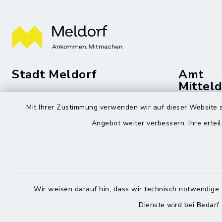
Stadt Meldorf
Amt
Mittel
Die Bürgermeisterin
Mit Ihrer Zustimmung verwenden wir auf dieser Website s
Roggenst
Zingelstraße 2
Angebot weiter verbessern. Ihre erteil
25704 Me
25704 Meldorf
04832
04832 6065-301
04832
info@meldorf.de
info@
Wir weisen darauf hin, dass wir technisch notwendige 
facebook
instagram
Dienste wird bei Bedarf