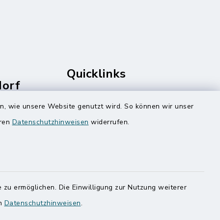
Quicklinks
dorf
rale
Amt Mitteldithmarschen
en, wie unsere Website genutzt wird. So können wir unser
Speicherkoog Meldorfer Koog
eren
Datenschutzhinweisen
widerrufen.
Nationalpark Wattenmeer
 zu ermöglichen. Die Einwilligung zur Nutzung weiterer
en
Datenschutzhinweisen
.
ung
Haben
egen,