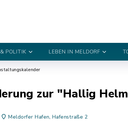
& POLITIK
LEBEN IN MELDORF
T
nstaltungskalender
erung zur "Hallig Hel
Meldorfer Hafen, Hafenstraße 2