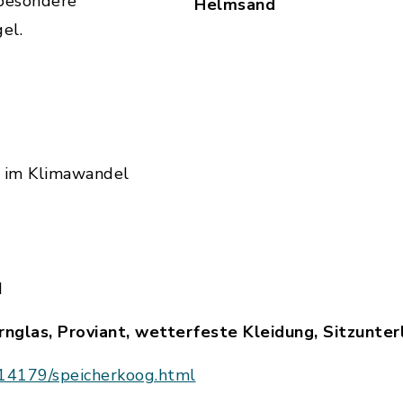
 besondere
Helmsand
el.
 im Klimawandel
d
nglas, Proviant, wetterfeste Kleidung, Sitzunter
714179/speicherkoog.html