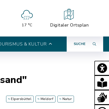
Digitaler Ortsplan
17 °C
OURISMUS & KULTUR
SUCHE
msand"
Elpersbüttel
Meldorf
Natur