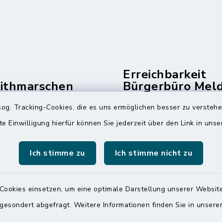
Erreichbarkeit
dithmarschen
Bürgerbüro Mel
und Telefonzent
og. Tracking-Cookies, die es uns ermöglichen besser zu versteh
raße 14
Montag und Freitag
te Einwilligung hierfür können Sie jederzeit über den Link in uns
ldorf
7:00 Uhr - 12:00 Uhr
 6065-0
Ich stimme zu
Ich stimme nicht zu
Dienstag und Donnerstag
 6065-215
8:00 Uhr - 12:00 Uhr
mitteldithmarschen.de
14:00 Uhr - 18:00 Uhr
Cookies einsetzen, um eine optimale Darstellung unserer Website
 gesondert abgefragt. Weitere Informationen finden Sie in unser
Online-Terminvereinbar
Sie ein dringendes Anli