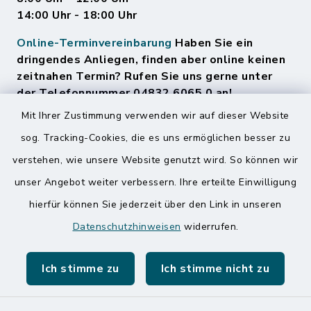
14:00 Uhr - 18:00 Uhr
Online-Terminvereinbarung
Haben Sie ein
dringendes Anliegen, finden aber online keinen
zeitnahen Termin? Rufen Sie uns gerne unter
der Telefonnummer 04832 6065 0 an!
Mit Ihrer Zustimmung verwenden wir auf dieser Website
sog. Tracking-Cookies, die es uns ermöglichen besser zu
Quicklinks
verstehen, wie unsere Website genutzt wird. So können wir
Amt Mitteldithmarschen
unser Angebot weiter verbessern. Ihre erteilte Einwilligung
hierfür können Sie jederzeit über den Link in unseren
Speicherkoog Meldorfer Koog
Datenschutzhinweisen
widerrufen.
Nationalpark Wattenmeer
Ich stimme zu
Ich stimme nicht zu