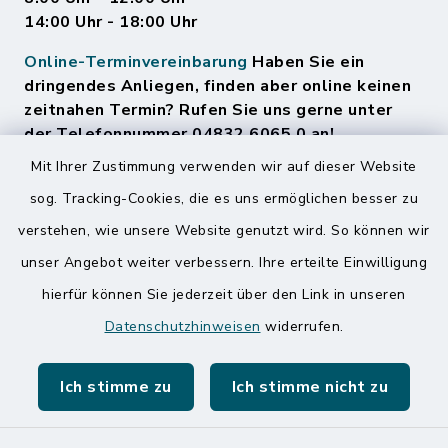
14:00 Uhr - 18:00 Uhr
Online-Terminvereinbarung
Haben Sie ein
dringendes Anliegen, finden aber online keinen
zeitnahen Termin? Rufen Sie uns gerne unter
der Telefonnummer 04832 6065 0 an!
Mit Ihrer Zustimmung verwenden wir auf dieser Website
sog. Tracking-Cookies, die es uns ermöglichen besser zu
Quicklinks
verstehen, wie unsere Website genutzt wird. So können wir
Amt Mitteldithmarschen
unser Angebot weiter verbessern. Ihre erteilte Einwilligung
hierfür können Sie jederzeit über den Link in unseren
Speicherkoog Meldorfer Koog
Datenschutzhinweisen
widerrufen.
Nationalpark Wattenmeer
Ich stimme zu
Ich stimme nicht zu